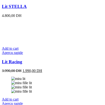
Lit STELLA
4.800,00
DH
Add to cart
Aperçu rapide
Lit Racing
Original
Current
3.990,00
DH
1.990,00
DH
price
price
was:
is:
3.990,00 DH.
1.990,00 DH.
Add to cart
Aperçu rapide