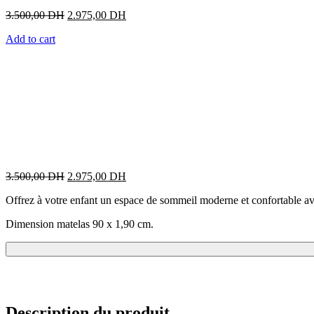
Original
Current
3.500,00
DH
2.975,00
DH
price
price
Add to cart
was:
is:
3.500,00 DH.
2.975,00 DH.
Original
Current
3.500,00
DH
2.975,00
DH
price
price
Offrez à votre enfant un espace de sommeil moderne et confortable avec
was:
is:
3.500,00 DH.
2.975,00 DH.
Dimension matelas 90 x 1,90 cm.
Description du produit