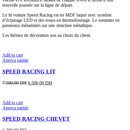
nouvelle journée sur la ligne de départ.
Le lit voiture Speed Racing est en MDF laqué avec système
d’éclairage LED et des roues en thermoformage. Le sommier en
panneaux mélaminés sur une structure métallique.
Les thèmes de décoration son au choix du client.
Add to cart
Aperçu rapide
SPEED RACING LIT
Original
Current
7.500,00
DH
6.500,00
DH
price
price
was:
is:
7.500,00 DH.
6.500,00 DH.
Add to cart
Aperçu rapide
SPEED RACING CHEVET