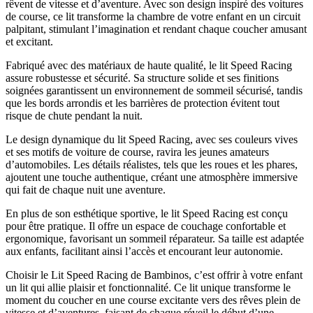
rêvent de vitesse et d’aventure. Avec son design inspiré des voitures
de course, ce lit transforme la chambre de votre enfant en un circuit
palpitant, stimulant l’imagination et rendant chaque coucher amusant
et excitant.
Fabriqué avec des matériaux de haute qualité, le lit Speed Racing
assure robustesse et sécurité. Sa structure solide et ses finitions
soignées garantissent un environnement de sommeil sécurisé, tandis
que les bords arrondis et les barrières de protection évitent tout
risque de chute pendant la nuit.
Le design dynamique du lit Speed Racing, avec ses couleurs vives
et ses motifs de voiture de course, ravira les jeunes amateurs
d’automobiles. Les détails réalistes, tels que les roues et les phares,
ajoutent une touche authentique, créant une atmosphère immersive
qui fait de chaque nuit une aventure.
En plus de son esthétique sportive, le lit Speed Racing est conçu
pour être pratique. Il offre un espace de couchage confortable et
ergonomique, favorisant un sommeil réparateur. Sa taille est adaptée
aux enfants, facilitant ainsi l’accès et encourant leur autonomie.
Choisir le Lit Speed Racing de Bambinos, c’est offrir à votre enfant
un lit qui allie plaisir et fonctionnalité. Ce lit unique transforme le
moment du coucher en une course excitante vers des rêves plein de
vitesse et d’aventures, faisant de chaque réveil le début d’une