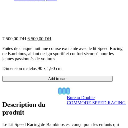
Original
Current
7.500,00
DH
6.500,00
DH
price
price
Faites de chaque nuit une course excitante avec le lit Speed Racing
was:
is:
de Bambinos, alliant design sportif et confort sécurisé pour les
7.500,00 DH.
6.500,00 DH.
jeunes passionnés de voitures.
Dimension matelas 90 x 1,90 cm.
Add to cart
Bureau Double
COMMODE SPEED RACING
Description du
produit
Le Lit Speed Racing de Bambinos est conçu pour les enfants qui