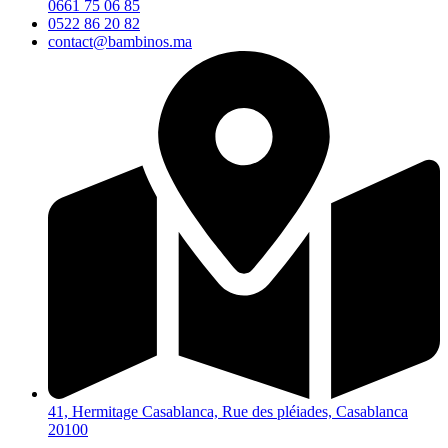
0661 75 06 85
0522 86 20 82
contact@bambinos.ma
41, Hermitage Casablanca, Rue des pléiades, Casablanca
20100