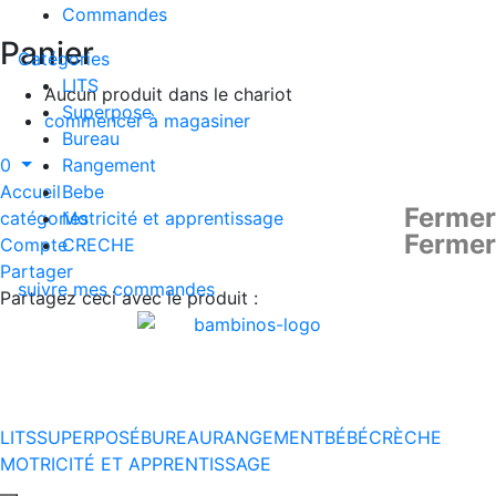
Commandes
Panier
Catégories
LITS
Aucun produit dans le chariot
Superpose
commencer à magasiner
Bureau
0
Rangement
Accueil
Bebe
Fermer
catégories
Motricité et apprentissage
Fermer
Compte
CRECHE
Partager
suivre mes commandes
Partagez ceci avec le produit :
LITS
SUPERPOSÉ
BUREAU
RANGEMENT
BÉBÉ
CRÈCHE
MOTRICITÉ ET APPRENTISSAGE