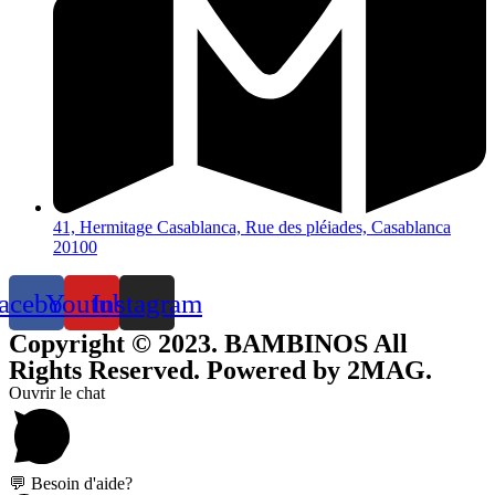
41, Hermitage Casablanca, Rue des pléiades, Casablanca
20100
acebook
Youtube
Instagram
Copyright © 2023. BAMBINOS All
Rights Reserved. Powered by 2MAG.
Ouvrir le chat
💬 Besoin d'aide?