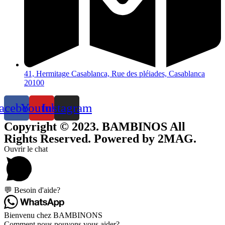
41, Hermitage Casablanca, Rue des pléiades, Casablanca
20100
acebook
Youtube
Instagram
Copyright © 2023. BAMBINOS All
Rights Reserved. Powered by 2MAG.
Ouvrir le chat
💬 Besoin d'aide?
Bienvenu chez BAMBINONS
Comment nous pouvons vous aider?