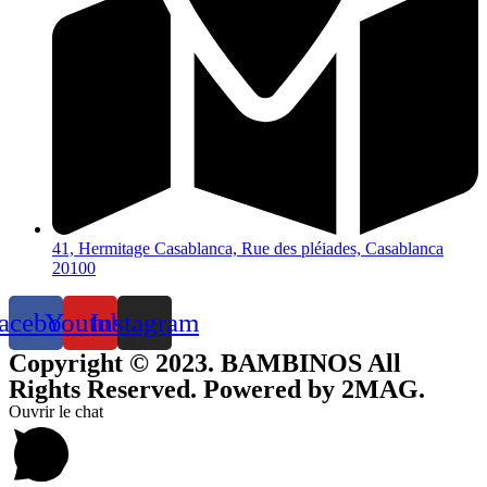
41, Hermitage Casablanca, Rue des pléiades, Casablanca
20100
acebook
Youtube
Instagram
Copyright © 2023. BAMBINOS All
Rights Reserved. Powered by 2MAG.
Ouvrir le chat