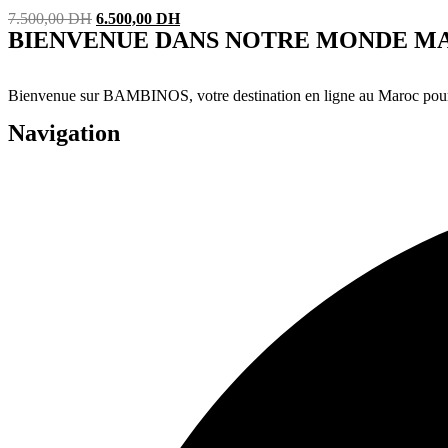
Original
Current
7.500,00
DH
6.500,00
DH
BIENVENUE DANS NOTRE MONDE MAGIQUE
price
price
was:
is:
7.500,00 DH.
6.500,00 DH.
Bienvenue sur BAMBINOS, votre destination en ligne au Maroc pour dé
Navigation