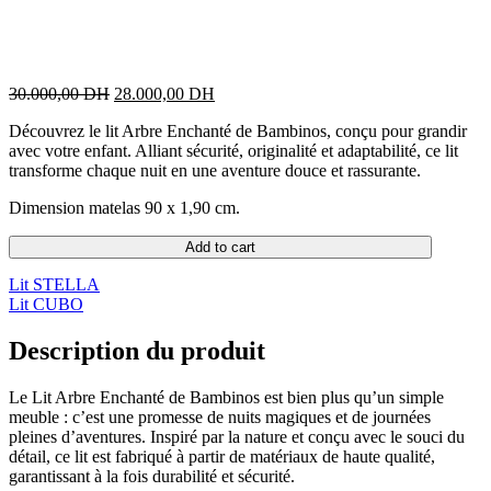
Original
Current
30.000,00
DH
28.000,00
DH
price
price
Découvrez le lit Arbre Enchanté de Bambinos, conçu pour grandir
was:
is:
avec votre enfant. Alliant sécurité, originalité et adaptabilité, ce lit
30.000,00 DH.
28.000,00 DH.
transforme chaque nuit en une aventure douce et rassurante.
Dimension matelas 90 x 1,90 cm.
Add to cart
Lit STELLA
Lit CUBO
Description du produit
Le Lit Arbre Enchanté de Bambinos est bien plus qu’un simple
meuble : c’est une promesse de nuits magiques et de journées
pleines d’aventures. Inspiré par la nature et conçu avec le souci du
détail, ce lit est fabriqué à partir de matériaux de haute qualité,
garantissant à la fois durabilité et sécurité.