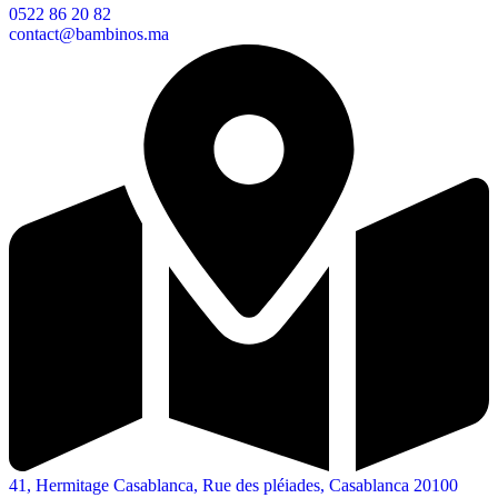
0522 86 20 82
contact@bambinos.ma
41, Hermitage Casablanca, Rue des pléiades, Casablanca 20100