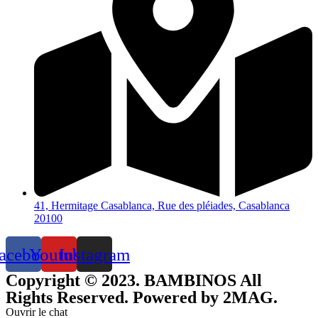
41, Hermitage Casablanca, Rue des pléiades, Casablanca
20100
acebook
Youtube
Instagram
Copyright © 2023. BAMBINOS All
Rights Reserved. Powered by 2MAG.
Ouvrir le chat