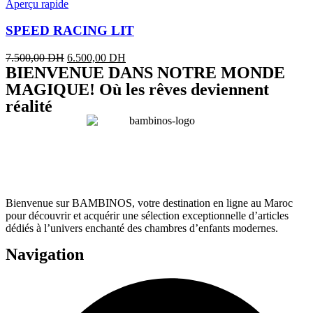
Aperçu rapide
SPEED RACING LIT
Original
Current
7.500,00
DH
6.500,00
DH
BIENVENUE DANS NOTRE MONDE
price
price
was:
is:
MAGIQUE! Où les rêves deviennent
7.500,00 DH.
6.500,00 DH.
réalité
Bienvenue sur BAMBINOS, votre destination en ligne au Maroc
pour découvrir et acquérir une sélection exceptionnelle d’articles
dédiés à l’univers enchanté des chambres d’enfants modernes.
Navigation