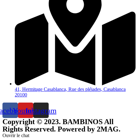
41, Hermitage Casablanca, Rue des pléiades, Casablanca
20100
acebook
Youtube
Instagram
Copyright © 2023. BAMBINOS All
Rights Reserved. Powered by 2MAG.
Ouvrir le chat