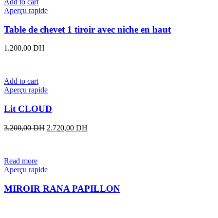
Add to cart
Aperçu rapide
Table de chevet 1 tiroir avec niche en haut
1.200,00
DH
Add to cart
Aperçu rapide
Lit CLOUD
Original
Current
3.200,00
DH
2.720,00
DH
price
price
was:
is:
3.200,00 DH.
2.720,00 DH.
Read more
Aperçu rapide
MIROIR RANA PAPILLON