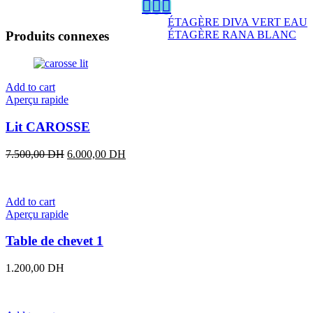
ÉTAGÈRE DIVA VERT EAU
ÉTAGÈRE RANA BLANC
Produits connexes
Add to cart
Aperçu rapide
Lit CAROSSE
Original
Current
7.500,00
DH
6.000,00
DH
price
price
was:
is:
7.500,00 DH.
6.000,00 DH.
Add to cart
Aperçu rapide
Table de chevet 1
1.200,00
DH