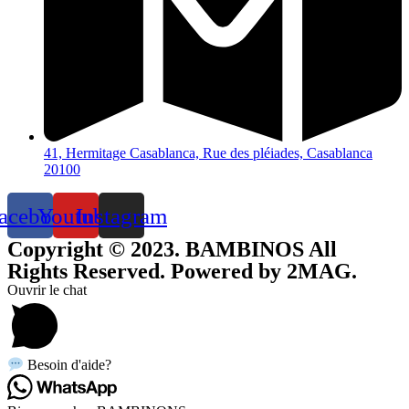
41, Hermitage Casablanca, Rue des pléiades, Casablanca
20100
acebook
Youtube
Instagram
Copyright © 2023. BAMBINOS All
Rights Reserved. Powered by 2MAG.
Ouvrir le chat
Besoin d'aide?