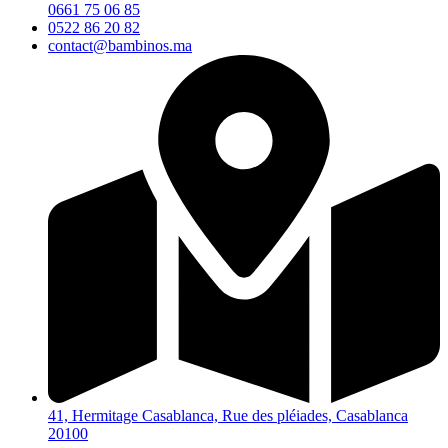
0661 75 06 85
0522 86 20 82
contact@bambinos.ma
41, Hermitage Casablanca, Rue des pléiades, Casablanca
20100